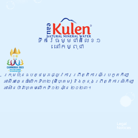
ទឹករ៉ែធម្មជាតិលេខ១
នៅកម្ពុជា
ក្រុមហ៊ុនឧបត្ថម្ភផ្លូវការព្រឹត្តិការណ៍​ប្រកួតកីឡា
អាស៊ីអាគ្នេយ៍លើកទី៣២ (ស៊ីហ្គេម) និងក្នុង​ព្រឹត្តិការណ៍កីឡា
អាស៊ានប៉ារ៉ាហ្គេមលើកទី១២ ឆាំ្ន ២០២៣។
Legal
Notices