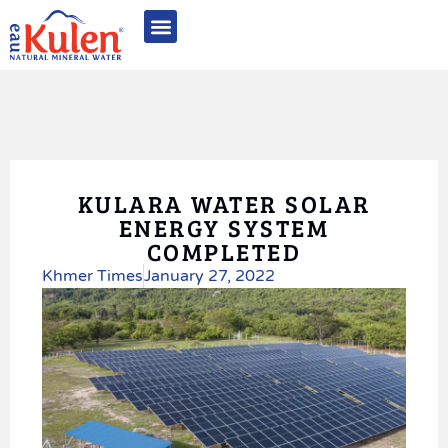
អំពី អូ គូលែន
ផលិតផល​របស់​​យើង
គុណភាពមានឧត្តមភាព
និរន្តរភាព និង CSR
ពានរង្វាន់ និងការទទួលស្គាល់
ទំនាក់ទំនង
KULARA WATER SOLAR
ENERGY SYSTEM
COMPLETED
Khmer Times
January 27, 2022