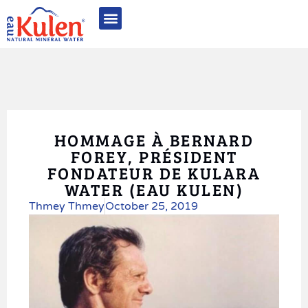
Quality Excellence
Sustainability & CSR
Awards & Recognition
Photo Gallery
HOMMAGE À BERNARD
FOREY, PRÉSIDENT
FONDATEUR DE KULARA
WATER (EAU KULEN)
Thmey Thmey
October 25, 2019