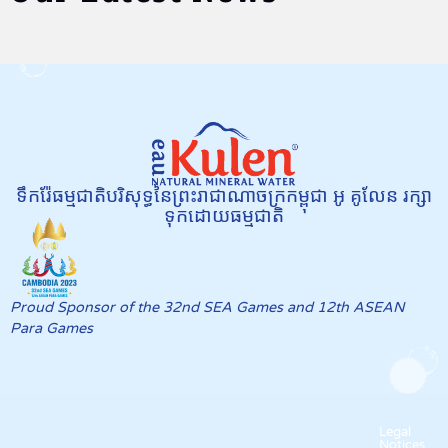
ទឹករ៉ែធម្មជាតិបរិសុទ្ធនៃព្រះរាជាណាចក្រកម្ពុជា អូ គូលែន រក្សា
ទុកដោយធម្មជាតិ
Proud Sponsor of the 32nd SEA Games and 12th ASEAN
Para Games
Legal
Notices