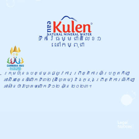
ទឹករ៉ែធម្មជាតិលេខ១
នៅកម្ពុជា
ក្រុមហ៊ុនឧបត្ថម្ភផ្លូវការព្រឹត្តិការណ៍​ប្រកួតកីឡា
អាស៊ីអាគ្នេយ៍លើកទី៣២ (ស៊ីហ្គេម) និងក្នុង​ព្រឹត្តិការណ៍កីឡា
អាស៊ានប៉ារ៉ាហ្គេមលើកទី១២ ឆាំ្ន ២០២៣។
Legal
Notices