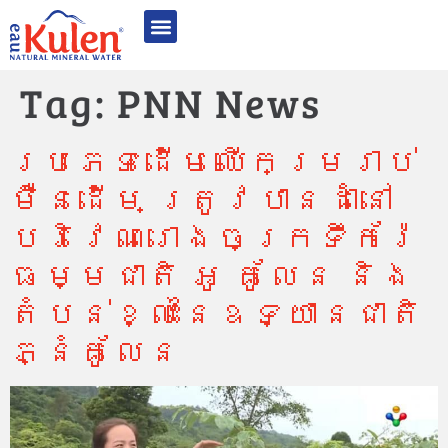
អំពី អូ គូលែន
ផលិតផល​របស់​​យើង
គុណភាពមានឧត្តមភាព
និរន្តរភាព និង CSR
ពានរង្វាន់ និងការទទួលស្គាល់
ទំនាក់ទំនង
Tag:
PNN News
ប្រភេទដើមឈើកម្ររាប់
ម៉ឺនដើម ត្រូវបានដាំនៅ
បរិវេណរោងចក្រទឹករ៉ែ
ធម្មជាតិ អូ គូលែន និង
តំបន់ខ្លះនៃឧទ្យានជាតិ
ភ្នំគូលែន