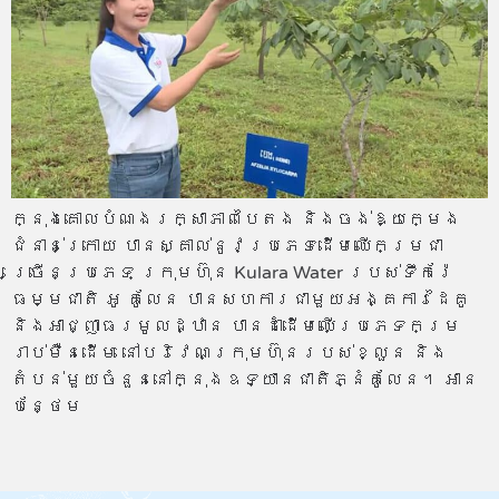
ក្នុងគោលបំណងរក្សាភាពបៃតង និងចង់ឱ្យក្មេង
ជំនាន់ក្រោយ បានស្គាល់នូវប្រភេទដើមឈើកម្រជា
ច្រើនប្រភេទ ក្រុមហ៊ុន Kulara Water របស់ទឹករ៉ែ
ធម្មជាតិ អូ គូលែន បានសហការជាមួយអង្គការដៃគូ
និងអាជ្ញាធរមូលដ្ឋាន បានដាំដើមឈើប្រភេទកម្រ
រាប់ម៉ឺនដើម នៅបរិវេណក្រុមហ៊ុនរបស់ខ្លួន និង
តំបន់មួយចំនួននៅក្នុងឧទ្យានជាតិភ្នំគូលែន។ អាន​
បន្ថែម