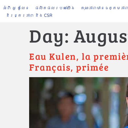
អំពី អូ គូលែន
ផលិតផល​របស់​​យើង
គុណភាពមានឧត្តមភា
និរន្តរភាព និង CSR
Day:
Augus
Eau Kulen, la premiè
Français, primée