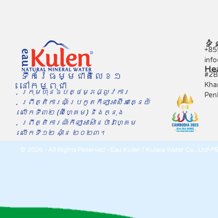
ទំ
+85
inf
He
ទឹករ៉ែធម្មជាតិលេខ១
#2B 
នៅកម្ពុជា
Kha
ក្រុមហ៊ុនឧបត្ថម្ភផ្លូវការ
Pen
ព្រឹត្តិការណ៍​ប្រកួតកីឡាអាស៊ីអាគ្នេយ៍
លើកទី៣២ (ស៊ីហ្គេម) និងក្នុង​
ព្រឹត្តិការណ៍កីឡាអាស៊ានប៉ារ៉ាហ្គេម
លើកទី១២ ឆាំ្ន ២០២៣។
Leg
© 2026 - All Rights Reserved - Eau Kulen / Kulara Water Co., Ltd