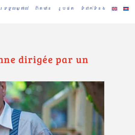
ារទទួលស្គាល់
ព៌តមាន
រូបថត
ទំនាក់ទំនង
nne dirigée par un