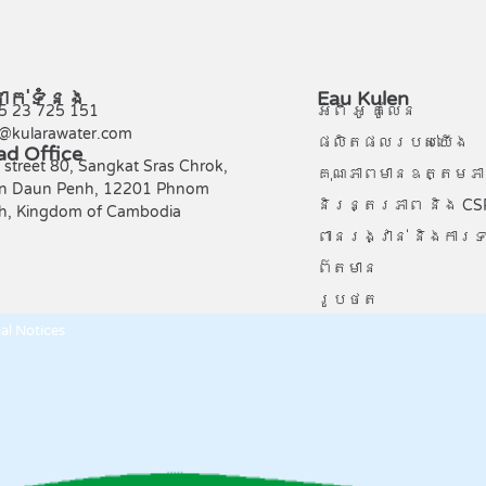
នាក់ទំនង
Eau Kulen
5 23 725 151
អំពី អូ គូលែន
o@kularawater.com
ផលិតផល​របស់​​យើង
ad Office
street 80, Sangkat Sras Chrok,
គុណភាពមានឧត្តមភ
n Daun Penh, 12201 Phnom
និរន្តរភាព និង CS
h, Kingdom of Cambodia
ពានរង្វាន់ និងការទ
ព៌តមាន
រូបថត
al Notices