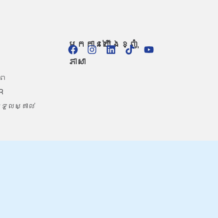
មកកាន់យើងខ្ញុំ
ភាសា
ាព
R
ទួលស្គាល់