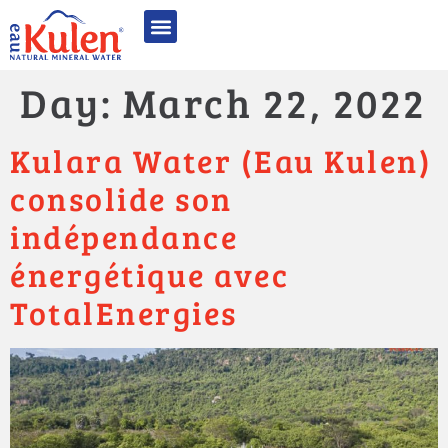
អំពី អូ គូលែន
ផលិតផល​របស់​​យើង
គុណភាពមានឧត្តមភាព
និរន្តរភាព និង CSR
ពានរង្វាន់ និងការទទួលស្គាល់
ទំនាក់ទំនង
Day:
March 22, 2022
Kulara Water (Eau Kulen)
consolide son
indépendance
énergétique avec
TotalEnergies