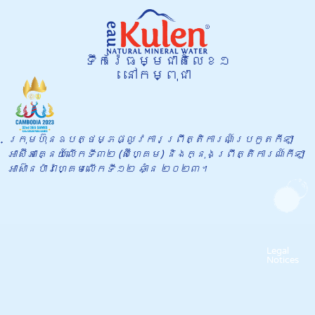
ទឹករ៉ែធម្មជាតិលេខ១
នៅកម្ពុជា
ក្រុមហ៊ុនឧបត្ថម្ភផ្លូវការព្រឹត្តិការណ៍​ប្រកួតកីឡា
អាស៊ីអាគ្នេយ៍លើកទី៣២ (ស៊ីហ្គេម) និងក្នុង​ព្រឹត្តិការណ៍កីឡា
អាស៊ានប៉ារ៉ាហ្គេមលើកទី១២ ឆាំ្ន ២០២៣។
Legal
Notices