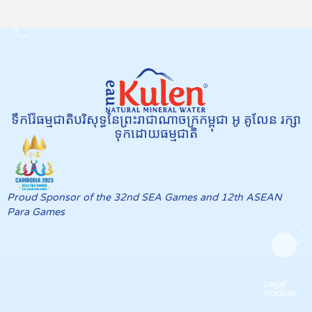
ទឹករ៉ែធម្មជាតិបរិសុទ្ធនៃព្រះរាជាណាចក្រកម្ពុជា អូ គូលែន រក្សា
ទុកដោយធម្មជាតិ
Proud Sponsor of the 32nd SEA Games and 12th ASEAN
Para Games
Legal
Notices