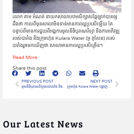
លោក គាម អំណត់ នាយកសាលាបឋមសិក្សាសង្កែឡាក់បានឲ្យ
ដឹងថា កាលពីមុនសាលាមិនទាន់មានភាពល្អប្រសើឡើយ តែ
បន្ទាប់ពីមានការជួយពីអង្គការមូលនិធិបុរាណវិទ្យា និងការអភិវឌ្ឍ
របស់បារាំង និងក្រុមហ៊ុន Kulara Water (អូ គូលែន)​ របស់
បារាំងរួចមកឃើញថា សាលាមានភាពល្អប្រសើច្រើន។
Read More
Share this post
PREVIOUS POST
NEXT POST
មូលនិធិបុរាណវិទ្យារបស់បារាំង និងក្រុមហ៊ុន Kulara Water ចាប់ដៃគ្នាដាំដើមឈើឡើងវិញនៅលើភ្នំគូលែនទុកជាសម្បត្តិរដ្ឋ
ក្រុមហ៊ុន Kulara Water បង្ហាញពីហេតុផលនៃការទទួលបានពានរង្វាន់ CSR 2019
Our Latest News