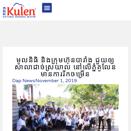
Quality Excellence
Sustainability & CSR
Awards & Recognition
Photo Gallery
មូលនិធិ និងក្រុមហ៊ុនបារាំង ជួយឲ្យ
សាលាដាច់ស្រយាល នៅលើភ្នំគូលែន
មានការរីកចម្រើន
Dap News
November 1, 2019