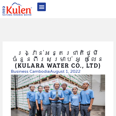
អំពី អូ គូលែន
ផលិតផល​របស់​​យើង
គុណភាពមានឧត្តមភាព
និរន្តរភាព និង CSR
ពានរង្វាន់ និងការទទួលស្គាល់
ទំនាក់ទំនង
រង្វាន់អន្តរជាតិថ្មី
ចំនួនពីរសម្រាប់ អូ គូលែន
(KULARA WATER CO., LTD)
Business Cambodia
August 1, 2022