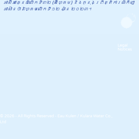
អាស៊ីអាគ្នេយ៍លើកទី៣២ (ស៊ីហ្គេម) និងក្នុង​ព្រឹត្តិការណ៍កីឡា
អាស៊ានប៉ារ៉ាហ្គេមលើកទី១២ ឆាំ្ន ២០២៣។
Legal
Notices
© 2026 - All Rights Reserved - Eau Kulen / Kulara Water Co.,
Ltd