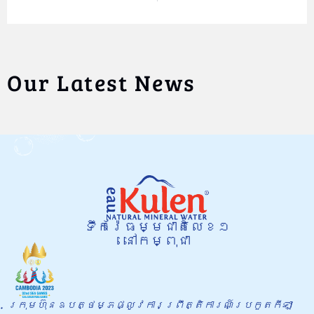
Our Latest News
ទឹករ៉ែធម្មជាតិលេខ១
នៅកម្ពុជា
ក្រុមហ៊ុនឧបត្ថម្ភផ្លូវការព្រឹត្តិការណ៍​ប្រកួតកីឡា