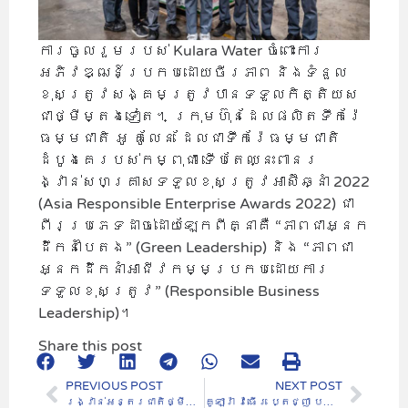
ការចូលរួមរបស់ Kulara Water ចំពោះការ
អភិវឌ្ឍន៍ប្រកបដោយចីរភាព និងទំនួល
ខុសត្រូវសង្គមត្រូវបានទទួលកិត្តិយស
ជាថ្មីម្តងទៀត។ ក្រុមហ៊ុនដែលផលិតទឹករ៉ែ
ធម្មជាតិ អូ គូលែន ដែលជាទឹករ៉ែធម្មជាតិ
ដំបូងគេរបស់កម្ពុជា ទើបតែឈ្នះពានរ
ង្វាន់សហគ្រាសទទួលខុសត្រូវអាស៊ីឆ្នាំ 2022
(Asia Responsible Enterprise Awards 2022) ជា
ពីរប្រភេទដាច់ដោយឡែកពីគ្នាគឺ “ភាពជាអ្នក
ដឹកនាំបៃតង” (Green Leadership) និង “ភាពជា
អ្នកដឹកនាំអាជីវកម្មប្រកបដោយការ
ទទួលខុសត្រូវ” (Responsible Business
Leadership)។
Share this post
PREVIOUS POST
NEXT POST
រង្វាន់អន្តរជាតិថ្មីចំនួនពីរសម្រាប់ អូ គូលែន (Kulara Water Co., Ltd)
គូឡារ៉ា វ៉ធើរ ប្តេជ្ញា បន្ត អភិវឌ្ឍ ប្រកប ដោយ ចីរភាព និង ទំនួល ខុស ត្រូវ សង្គម