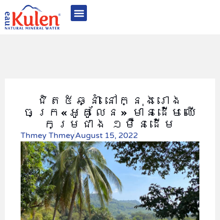
អំពី អូ គូលែន
ផលិតផល​របស់​​យើង
គុណភាពមានឧត្តមភាព
និរន្តរភាព និង CSR
ពានរង្វាន់ និងការទទួលស្គាល់
ទំនាក់ទំនង
ជិត៥ឆ្នាំ នៅក្នុងរោង
ចក្រ«អូគូលែន» មានដើមឈើ
កម្រជាង ១ម៉ឺនដើម
Thmey Thmey
August 15, 2022