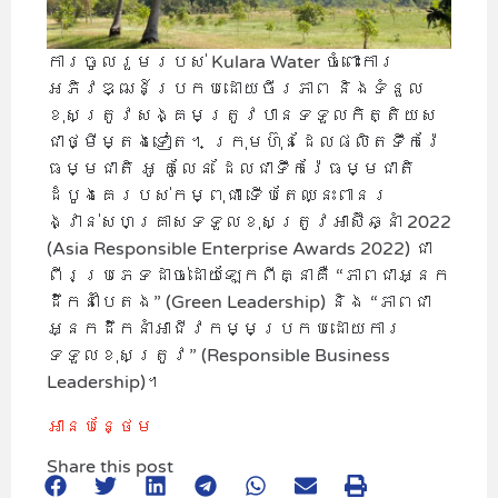
ការចូលរួមរបស់ Kulara Water ចំពោះការ
អភិវឌ្ឍន៍ប្រកបដោយចីរភាព និងទំនួល
ខុសត្រូវសង្គមត្រូវបានទទួលកិត្តិយស
ជាថ្មីម្តងទៀត។ ក្រុមហ៊ុនដែលផលិតទឹករ៉ែ
ធម្មជាតិ អូ គូលែន ដែលជាទឹករ៉ែធម្មជាតិ
ដំបូងគេរបស់កម្ពុជា ទើបតែឈ្នះពានរ
ង្វាន់សហគ្រាសទទួលខុសត្រូវអាស៊ីឆ្នាំ 2022
(Asia Responsible Enterprise Awards 2022) ជា
ពីរប្រភេទដាច់ដោយឡែកពីគ្នាគឺ “ភាពជាអ្នក
ដឹកនាំបៃតង” (Green Leadership) និង “ភាពជា
អ្នកដឹកនាំអាជីវកម្មប្រកបដោយការ
ទទួលខុសត្រូវ” (Responsible Business
Leadership)។
អាន​បន្ថែម
Share this post