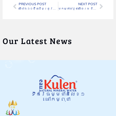
PREVIOUS POST
NEXT POST
ឈើជាង១០ម៉ឺនដើមត្រូវបានដាំលើដីជាង៨០០ហិកតា ដើម្បីស្ដារព្រៃឈើនៅស្រុកបន្ទាយស្រី និងតំបន់ភ្នំគូលែន
មកស្គាល់ពូជឈើកម្រ ជិតផុតពូជ ប្រណីតយ៉ាងតិច៤០មុខ ដែលបានដាំស្ដារឡើងវិញនៅតំបន់ភ្នំគូលែន
Our Latest News
ទឹករ៉ែធម្មជាតិលេខ១
នៅកម្ពុជា